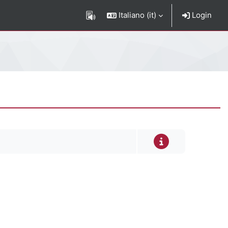
Italiano ‎(it)‎
Login