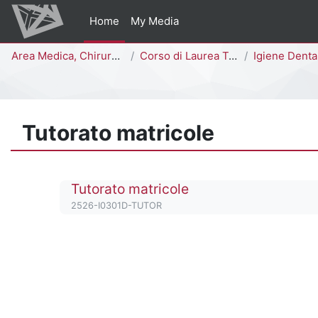
Vai al contenuto principale
Home
My Media
Percorso della pagina
Area Medica, Chirurgica e dei Servizi Clinici
Corso di Laurea Triennale
Igiene Dentale [
Tutorato matricole
Titolo del corso
Tutorato matricole
Codice identificativo del corso
2526-I0301D-TUTOR