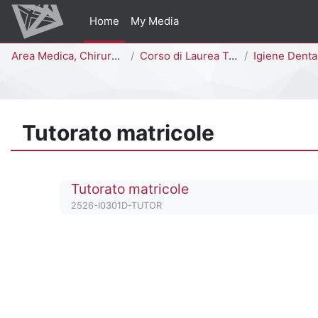
Vai al contenuto principale
Home
My Media
Percorso della pagina
Area Medica, Chirurgica e dei Servizi Clinici
Corso di Laurea Triennale
Igiene Dentale [
Tutorato matricole
Titolo del corso
Tutorato matricole
Codice identificativo del corso
2526-I0301D-TUTOR