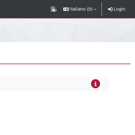
Italiano ‎(it)‎
Login