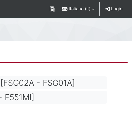
Italiano ‎(it)‎
Login
[FSG02A - FSG01A]
 F551MI]