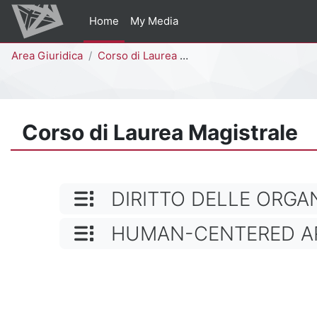
Vai al contenuto principale
Home
My Media
Percorso della pagina
Area Giuridica
Corso di Laurea Magistrale
Corso di Laurea Magistrale
NOME CATEGORIA
DIRITTO DELLE ORGAN
NOME CATEGORIA
HUMAN-CENTERED ARTI