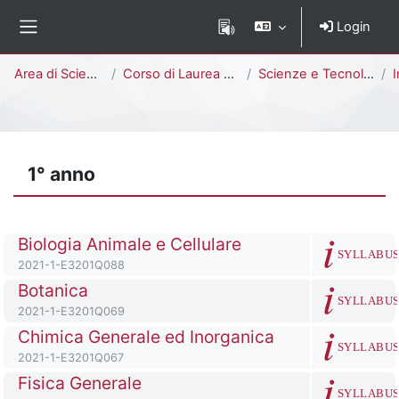
Vai al contenuto principale
Login
Pannello laterale
Percorso della pagina
Area di Scienze
Corso di Laurea Triennale
Scienze e Tecnologie per l'Ambiente [E3202Q - E3201Q]
I
1° anno
Titolo del corso
Biologia Animale e Cellulare
SYLLABU
Codice identificativo del corso
2021-1-E3201Q088
Titolo del corso
Botanica
SYLLABU
Codice identificativo del corso
2021-1-E3201Q069
Titolo del corso
Chimica Generale ed Inorganica
SYLLABU
Codice identificativo del corso
2021-1-E3201Q067
Titolo del corso
Fisica Generale
SYLLABU