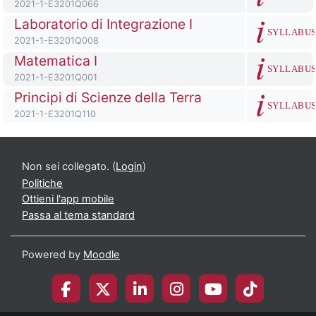
Codice identificativo del corso
2021-1-E3201Q066
Titolo del corso
Laboratorio di Integrazione I
SYLLABU
Codice identificativo del corso
2021-1-E3201Q008
Titolo del corso
Matematica I
SYLLABU
Codice identificativo del corso
2021-1-E3201Q001
Titolo del corso
Principi di Scienze della Terra
SYLLABU
Codice identificativo del corso
2021-1-E3201Q110
Non sei collegato. (
Login
)
Politiche
Ottieni l'app mobile
Passa al tema standard
Powered by
Moodle