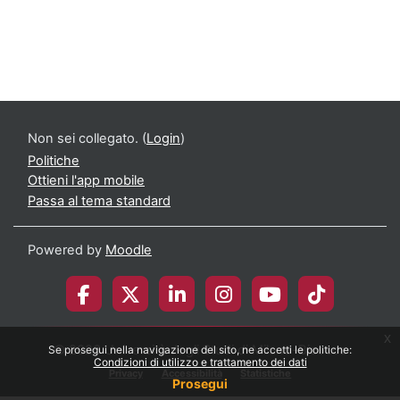
Non sei collegato. (
Login
)
Politiche
Ottieni l'app mobile
Passa al tema standard
Powered by
Moodle
x
© 2026 Università degli Studi di Milano-Bicocca
Se prosegui nella navigazione del sito, ne accetti le politiche:
Condizioni di utilizzo e trattamento dei dati
Privacy
Accessibilità
Statistiche
Prosegui