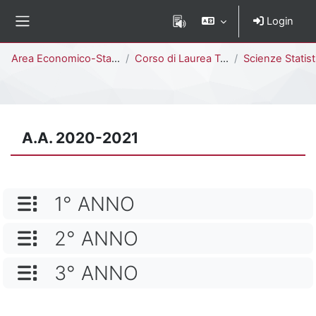
Vai al contenuto principale
Login
Pannello laterale
Percorso della pagina
Area Economico-Statistica
Corso di Laurea Triennale
Scienze Statistiche ed Economiche [E4103B - E4
A.A. 2020-2021
NOME CATEGORIA
1° ANNO
NOME CATEGORIA
2° ANNO
NOME CATEGORIA
3° ANNO