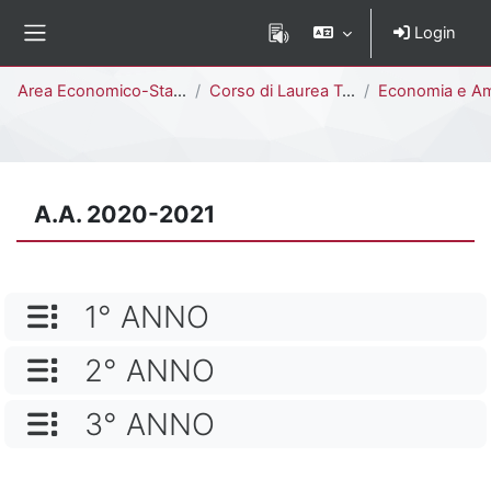
Vai al contenuto principale
Login
Pannello laterale
Percorso della pagina
Area Economico-Statistica
Corso di Laurea Triennale
Economia e Amministrazione delle Imprese [E1807M 
A.A. 2020-2021
NOME CATEGORIA
1° ANNO
NOME CATEGORIA
2° ANNO
NOME CATEGORIA
3° ANNO