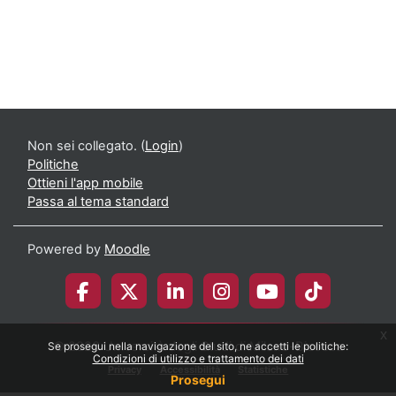
Non sei collegato. (
Login
)
Politiche
Ottieni l'app mobile
Passa al tema standard
Powered by
Moodle
x
© 2026 Università degli Studi di Milano-Bicocca
Se prosegui nella navigazione del sito, ne accetti le politiche:
Condizioni di utilizzo e trattamento dei dati
Privacy
Accessibilità
Statistiche
Prosegui