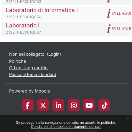
Codice identificativo del corso
2122-1-E3001Q083
Titolo del corso
Laboratorio di Informatica I
SYLLABU
Codice identificativo del corso
2122-1-E3001Q074
Titolo del corso
Laboratorio I
SYLLABU
Codice identificativo del corso
2122-1-E3001Q037
Non sei collegato. (
Login
)
Politiche
Ottieni l'app mobile
Passa al tema standard
Powered by
Moodle
x
Se prosegui nella navigazione del sito, ne accetti le politiche:
© 2026 Università degli Studi di Milano-Bicocca
Condizioni di utilizzo e trattamento dei dati
Privacy
Accessibilità
Statistiche