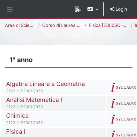
Vai al contenuto principale
Login
Pannello laterale
Percorso della pagina
Area di Scienze
Corso di Laurea Triennale
Fisica [E3005Q - E3001Q]
I
1° anno
Titolo del corso
Algebra Lineare e Geometria
SYLLABU
Codice identificativo del corso
2122-1-E3001Q035
Titolo del corso
Analisi Matematica I
SYLLABU
Codice identificativo del corso
2122-1-E3001Q033
Titolo del corso
Chimica
SYLLABU
Codice identificativo del corso
2122-1-E3001Q038
Titolo del corso
Fisica I
SYLLABU