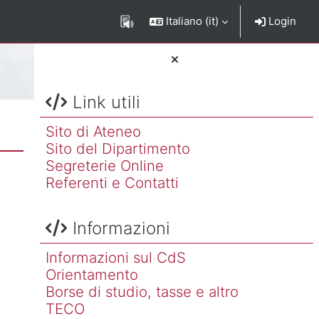
Italiano ‎(it)‎
Login
Salta Link utili
Blocchi
Link utili
Sito di Ateneo
Sito del Dipartimento
Segreterie Online
Referenti e Contatti
Salta Informazioni
Informazioni
Informazioni sul CdS
Orientamento
Borse di studio, tasse e altro
TECO