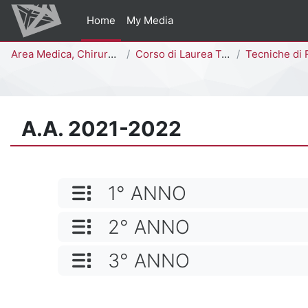
Vai al contenuto principale
Home
My Media
Percorso della pagina
Area Medica, Chirurgica e dei Servizi Clinici
Corso di Laurea Triennale
Tecniche di Radiologia Medica, per Immagini e Ra
A.A. 2021-2022
NOME CATEGORIA
1° ANNO
NOME CATEGORIA
2° ANNO
NOME CATEGORIA
3° ANNO