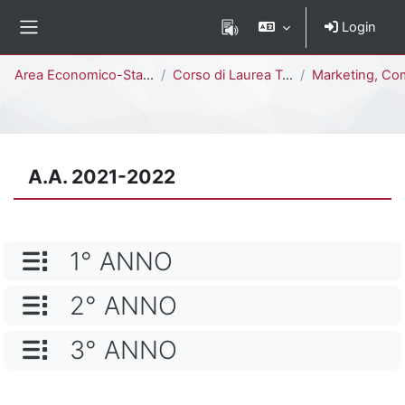
Vai al contenuto principale
Login
Pannello laterale
Percorso della pagina
Area Economico-Statistica
Corso di Laurea Triennale
Marketing, Comunicazione Aziendale e Mercati Globali [E1806M
A.A. 2021-2022
NOME CATEGORIA
1° ANNO
NOME CATEGORIA
2° ANNO
NOME CATEGORIA
3° ANNO