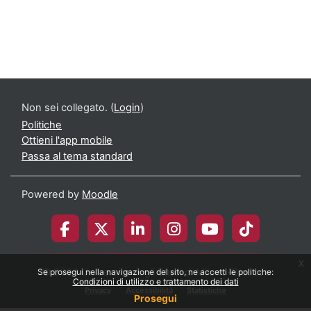
Non sei collegato. (
Login
)
Politiche
Ottieni l'app mobile
Passa al tema standard
Powered by
Moodle
x
© 2026 Università degli Studi di Milano-Bicocca
Se prosegui nella navigazione del sito, ne accetti le politiche:
Condizioni di utilizzo e trattamento dei dati
Privacy
Accessibilità
Statistiche
Prosegui