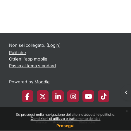
Non sei collegato. (
Login
)
Politiche
Ottieni l'app mobile
Passa al tema standard
Powered by
Moodle
Apr
x
© 2026 Università degli Studi di Milano-Bicocca
Se prosegui nella navigazione del sito, ne accetti le politiche:
Condizioni di utilizzo e trattamento dei dati
Privacy
Accessibilità
Statistiche
Prosegui