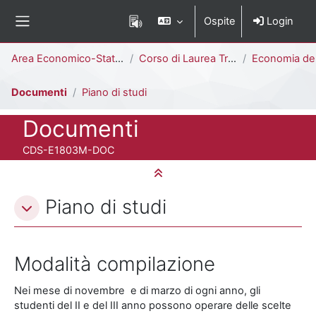
Vai al contenuto principale
Ospite
Login
Pannello laterale
Percorso della pagina
Area Economico-Statistica
Corso di Laurea Triennale
Economia delle Banche, delle Assicurazioni e degli Intermed
Documenti
Piano di studi
Titolo del corso
Documenti
Codice identificativo del corso
CDS-E1803M-DOC
Minimizza tutto
Schema della sezione
Piano di studi
Modalità compilazione
Nei mese di novembre e di marzo di ogni anno, gli
studenti del II e del III anno possono operare delle scelte