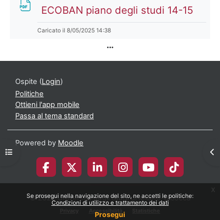
File
ECOBAN piano degli studi 14-15
Caricato il 8/05/2025 14:38
Ospite (
Login
)
Politiche
Ottieni l'app mobile
Passa al tema standard
Powered by
Moodle
Apri indice del corso
Apr
x
Se prosegui nella navigazione del sito, ne accetti le politiche:
© 2026 Università degli Studi di Milano-Bicocca
Condizioni di utilizzo e trattamento dei dati
Privacy
Accessibilità
Statistiche
Prosegui