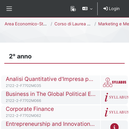
Vai al contenuto principale
Login
Pannello laterale
Percorso della pagina
Area Economico-Statistica
Corso di Laurea Magistrale
Marketing e Mercati Globali [F7704M - F770
2° anno
Titolo del corso
Analisi Quantitative d'Impresa per I Mercati Globali
Codice identificativo del corso
2122-2-F7702M035
Titolo del corso
Business in The Global Political Economy
SYLLABU
Codice identificativo del corso
2122-2-F7702M066
Titolo del corso
Corporate Finance
SYLLABU
Codice identificativo del corso
2122-2-F7702M062
Titolo del corso
Entrepreneurship and Innovation Lab