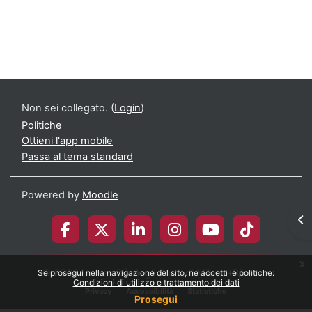
Non sei collegato. (
Login
)
Politiche
Ottieni l'app mobile
Passa al tema standard
Powered by
Moodle
Apr
x
© 2026 Università degli Studi di Milano-Bicocca
Se prosegui nella navigazione del sito, ne accetti le politiche:
Condizioni di utilizzo e trattamento dei dati
Privacy
Accessibilità
Statistiche
Prosegui