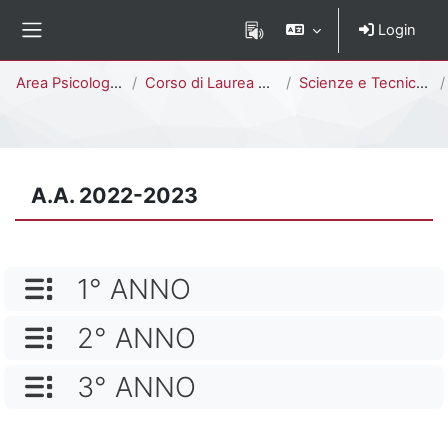
Vai al contenuto principale
Login
Pannello laterale
Percorso della pagina
Area Psicologica
Corso di Laurea Triennale
Scienze e Tecniche Psicologiche [E2403P - E2401P]
A.A. 2022-2023
NOME CATEGORIA
1° ANNO
NOME CATEGORIA
2° ANNO
NOME CATEGORIA
3° ANNO