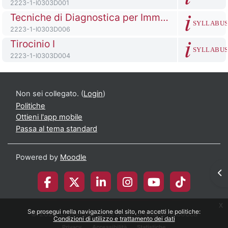
Codice identificativo del corso
2223-1-I0303D001
Titolo del corso
Tecniche di Diagnostica per Immagini I
SYLLABU
Codice identificativo del corso
2223-1-I0303D006
Titolo del corso
Tirocinio I
SYLLABU
Codice identificativo del corso
2223-1-I0303D004
Non sei collegato. (
Login
)
Politiche
Ottieni l'app mobile
Passa al tema standard
Powered by
Moodle
Apr
x
Se prosegui nella navigazione del sito, ne accetti le politiche:
© 2026 Università degli Studi di Milano-Bicocca
Condizioni di utilizzo e trattamento dei dati
Privacy
Accessibilità
Statistiche