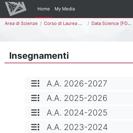
Vai al contenuto principale
Home
My Media
Percorso della pagina
Area di Scienze
Corso di Laurea Magistrale
Data Science [FDS02Q - FDS01Q]
Insegnamenti
NOME CATEGORIA
A.A. 2026-2027
NOME CATEGORIA
A.A. 2025-2026
NOME CATEGORIA
A.A. 2024-2025
NOME CATEGORIA
A.A. 2023-2024