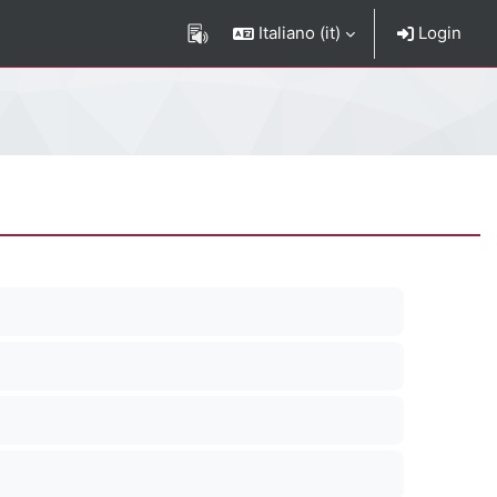
Italiano ‎(it)‎
Login