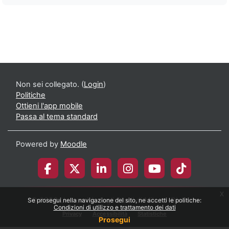
Non sei collegato. (
Login
)
Politiche
Ottieni l'app mobile
Passa al tema standard
Powered by
Moodle
x
© 2026 Università degli Studi di Milano-Bicocca
Se prosegui nella navigazione del sito, ne accetti le politiche:
Condizioni di utilizzo e trattamento dei dati
Privacy
Accessibilità
Statistiche
Prosegui