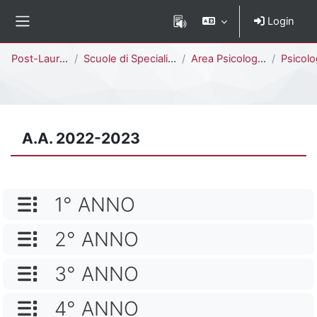
Vai al contenuto principale
Login
Pannello laterale
Percorso della pagina
Post-Laurea
Scuole di Specializzazione
Area Psicologica
Psicologia del 
A.A. 2022-2023
NOME CATEGORIA
1° ANNO
NOME CATEGORIA
2° ANNO
NOME CATEGORIA
3° ANNO
NOME CATEGORIA
4° ANNO