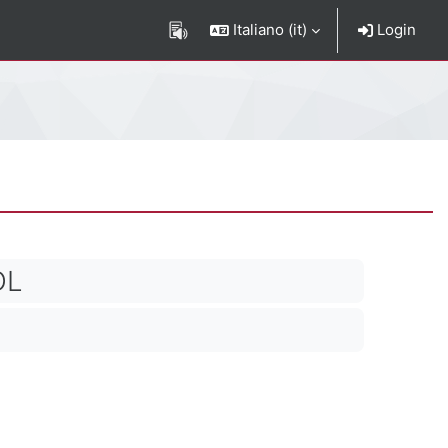
Italiano ‎(it)‎
Login
DL