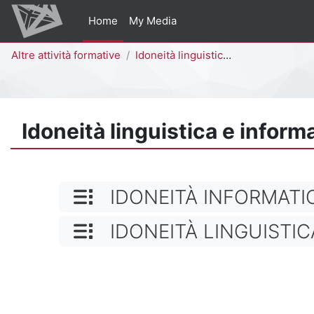
Vai al contenuto principale
Home
My Media
Percorso della pagina
Altre attività formative
Idoneità linguistica e informatica
Idoneità linguistica e inform
NOME CATEGORIA
IDONEITÀ INFORMATIC
NOME CATEGORIA
IDONEITÀ LINGUISTI