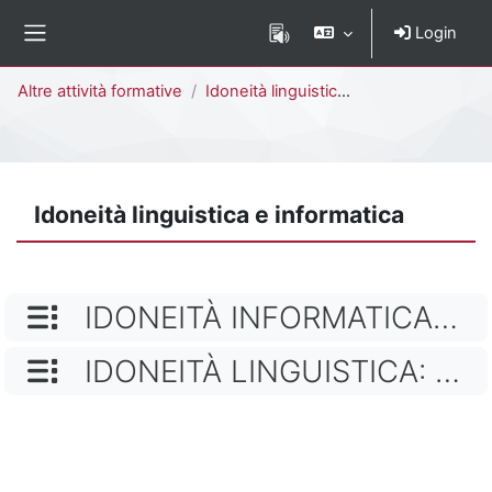
Vai al contenuto principale
Login
Pannello laterale
Percorso della pagina
Altre attività formative
Idoneità linguistica e informatica
Idoneità linguistica e informatica
NOME CATEGORIA
IDONEITÀ INFORMATICA D'ATENEO: CERTIFICAZIONE ICDL
NOME CATEGORIA
IDONEITÀ LINGUISTICA: ROSETTA STONE