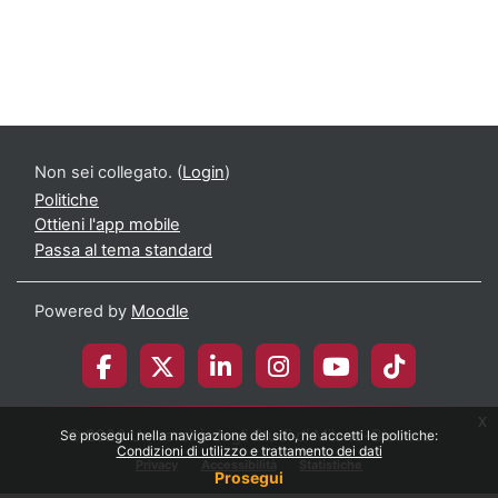
Non sei collegato. (
Login
)
Politiche
Ottieni l'app mobile
Passa al tema standard
Powered by
Moodle
x
© 2026 Università degli Studi di Milano-Bicocca
Se prosegui nella navigazione del sito, ne accetti le politiche:
Condizioni di utilizzo e trattamento dei dati
Privacy
Accessibilità
Statistiche
Prosegui