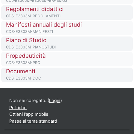
CDL-E3305M-E3303M-ERASMUS
Titolo del corso
Regolamenti didattici
Codice identificativo del corso
CDS-E3303M-REGOLAMENTI
Titolo del corso
Manifesti annuali degli studi
Codice identificativo del corso
CDS-E3303M-MANIFESTI
Titolo del corso
Piano di Studio
Codice identificativo del corso
CDS-E3303M-PIANOSTUDI
Titolo del corso
Propedeuticità
Codice identificativo del corso
CDS-E3303M-PRO
Titolo del corso
Documenti
Codice identificativo del corso
CDS-E3303M-DOC
Non sei collegato. (
Login
)
Politiche
Ottieni l'app mobile
Passa al tema standard