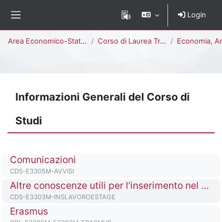
Vai al contenuto principale
Login
Pannello laterale
Percorso della pagina
Area Economico-Statistica
Corso di Laurea Triennale
Economia, Analisi dei Dati e Management [
Informazioni Generali del Corso di
Studi
Titolo del corso
Comunicazioni
Codice identificativo del corso
CDS-E3305M-AVVISI
Titolo del corso
Altre conoscenze utili per l'inserimento nel mondo del lavoro/Stage
Codice identificativo del corso
CDS-E3303M-INSLAVOROESTAGE
Titolo del corso
Erasmus
Codice identificativo del corso