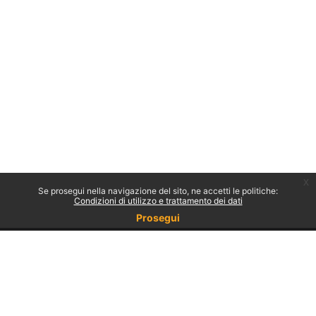
x
Se prosegui nella navigazione del sito, ne accetti le politiche:
Condizioni di utilizzo e trattamento dei dati
Prosegui
Non sei collegato.
Politiche
Ottieni l'app mobile
Passa al tema standard