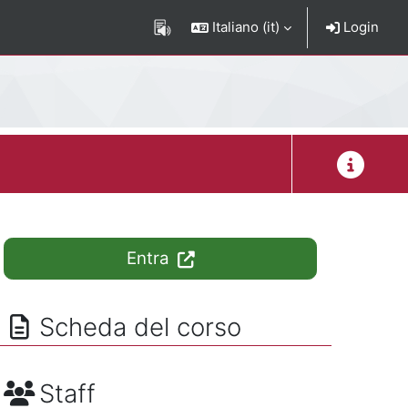
Italiano ‎(it)‎
Login
Descrizion
Entra
Scheda del corso
Staff