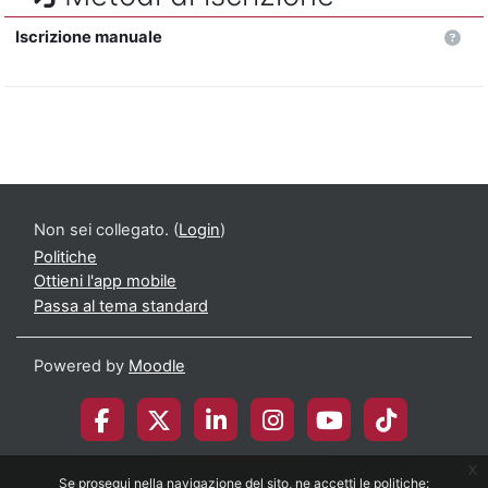
Iscrizione manuale
Non sei collegato. (
Login
)
Politiche
Ottieni l'app mobile
Passa al tema standard
Powered by
Moodle
x
Se prosegui nella navigazione del sito, ne accetti le politiche:
© 2026 Università degli Studi di Milano-Bicocca