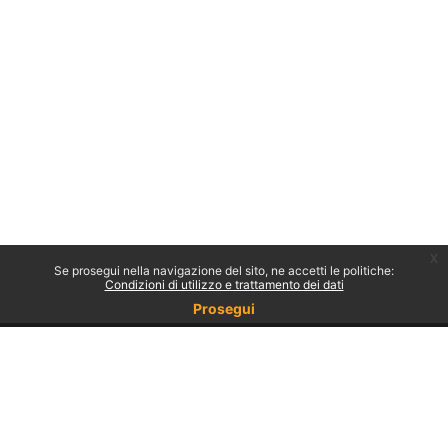
x
Se prosegui nella navigazione del sito, ne accetti le politiche:
Condizioni di utilizzo e trattamento dei dati
Prosegui
Non sei collegato.
Politiche
Ottieni l'app mobile
Passa al tema standard