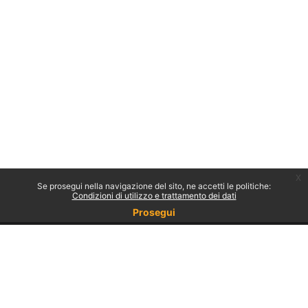
x
Se prosegui nella navigazione del sito, ne accetti le politiche:
Condizioni di utilizzo e trattamento dei dati
Prosegui
Non sei collegato.
Politiche
Ottieni l'app mobile
Passa al tema standard