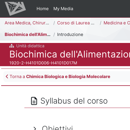
Vai al contenuto principale
Home
My Media
Percorso della pagina
Area Medica, Chirurgica e dei Servizi Clinici
Corso di Laurea Magistrale a Ciclo Unico (6 anni)
Medicina e Chirurgia [H4103
Biochimica dell'Alimentazione
Introduzione
Unità didattica
Titolo del corso
Biochimica dell'Alimentazi
Codice identificativo del corso
1920-2-H4101D006-H4101D017M
Blocchi
Torna a
Chimica Biologica e Biologia Molecolare
Syllabus del corso
Obiettivi