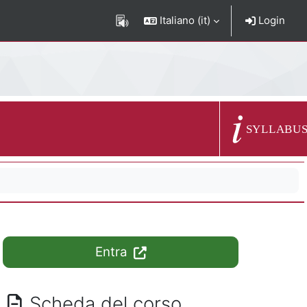
Italiano ‎(it)‎
Login
Descrizione del c
SYLLABU
Entra
Scheda del corso