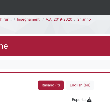
D - H4101D]
Insegnamenti
A.A. 2019-2020
2° anno
one
Italiano ‎(it)‎
English ‎(en)‎
Esporta