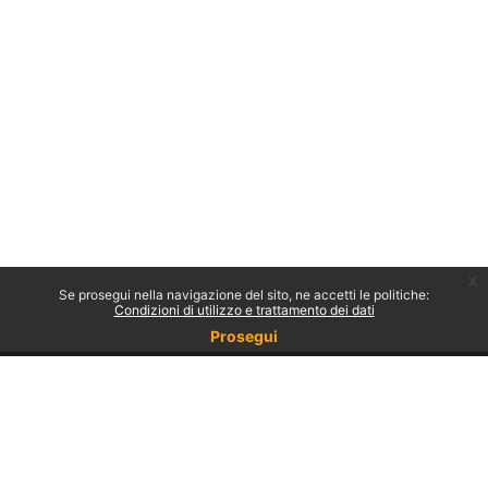
x
Se prosegui nella navigazione del sito, ne accetti le politiche:
Condizioni di utilizzo e trattamento dei dati
Prosegui
Non sei collegato.
Politiche
Ottieni l'app mobile
Passa al tema standard