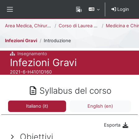
Vai al contenuto principale
Login
Pannello laterale
Percorso della pagina
Area Medica, Chirurgica e dei Servizi Clinici
Corso di Laurea Magistrale a Ciclo Unico (6 anni)
Medicina e Chirurgia [H4103D - H410
Infezioni Gravi
Introduzione
Insegnamento
Titolo del corso
Infezioni Gravi
Codice identificativo del corso
2021-6-H4101D160
Syllabus del corso
Italiano ‎(it)‎
English ‎(en)‎
Esporta
Obiettivi