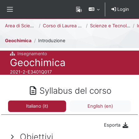
Vai al contenuto principale
Login
Pannello laterale
Percorso della pagina
Area di Scienze
Corso di Laurea Triennale
Scienze e Tecnologie Geologiche [E3402Q - E3401Q]
I
Geochimica
Introduzione
Insegnamento
Titolo del corso
Geochimica
Codice identificativo del corso
2021-2-E3401Q017
Syllabus del corso
Italiano ‎(it)‎
English ‎(en)‎
Esporta
Obiettivi