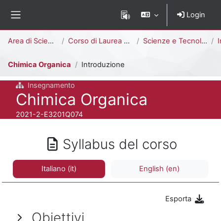
Vai al contenuto principale
Login
Pannello laterale
Percorso della pagina
Area di Scienze
Corso di Laurea Triennale
Scienze e Tecnologie per l'Ambiente [E3202Q - E3201Q]
I
Chimica Organica
Introduzione
Insegnamento
Titolo del corso
Chimica Organica
Codice identificativo del corso
2021-2-E3201Q074
Syllabus del corso
Italiano ‎(it)‎
English ‎(en)‎
Esporta
Obiettivi