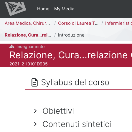
Vai al contenuto principale
Home
My Media
Percorso della pagina
Area Medica, Chirurgica e dei Servizi Clinici
Corso di Laurea Triennale
Infermieristica [
Relazione, Cura...relazione Che Cura
Introduzione
Insegnamento
Titolo del corso
Relazione, Cura...relazione
Codice identificativo del corso
2021-2-I0101D905
Syllabus del corso
Obiettivi
Contenuti sintetici