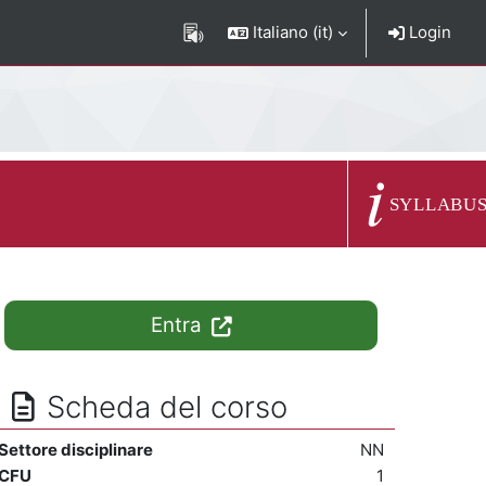
Italiano ‎(it)‎
Login
Descrizione del c
SYLLABU
Entra
Scheda del corso
Settore disciplinare
NN
CFU
1