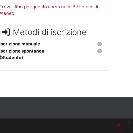
Trova i libri per questo corso nella Biblioteca di
Ateneo
Metodi di iscrizione
Iscrizione manuale
Iscrizione spontanea
(Studente)
x