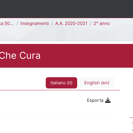
I0101D]
Insegnamenti
A.A. 2020-2021
2° anno
 Che Cura
Italiano ‎(it)‎
English ‎(en)‎
Esporta