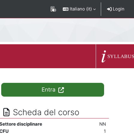
Italiano ‎(it)‎
Login
Descrizione del c
SYLLABU
Entra
Scheda del corso
Settore disciplinare
NN
CFU
1