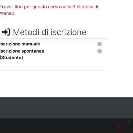
Trova i libri per questo corso nella Biblioteca di
Ateneo
Metodi di iscrizione
Iscrizione manuale
Iscrizione spontanea
(Studente)
x