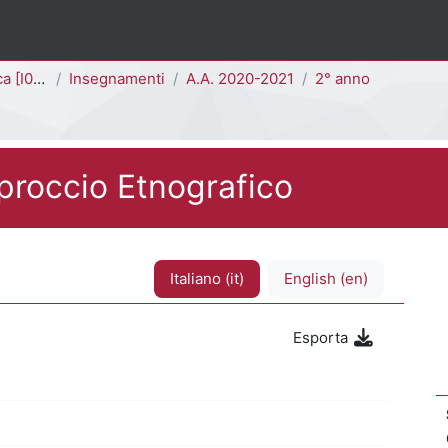
I0101D]
Insegnamenti
A.A. 2020-2021
2° anno
pproccio Etnografico
Italiano ‎(it)‎
English ‎(en)‎
Esporta