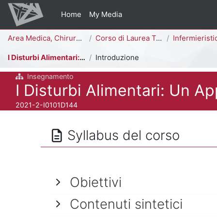
Vai al contenuto principale
Home
My Media
Percorso della pagina
Area Medica, Chirurgica e dei Servizi Clinici
Corso di Laurea Triennale
Infermieristica [
I Disturbi Alimentari: Un Approccio Etnografico
Introduzione
Insegnamento
Titolo del corso
I Disturbi Alimentari: Un A
Codice identificativo del corso
2021-2-I0101D144
Syllabus del corso
Obiettivi
Contenuti sintetici