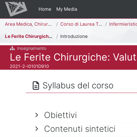
Vai al contenuto principale
Home
My Media
Percorso della pagina
Area Medica, Chirurgica e dei Servizi Clinici
Corso di Laurea Triennale
Infermieristica [
Le Ferite Chirurgiche: Valutazione e Trattamento
Introduzione
Insegnamento
Titolo del corso
Le Ferite Chirurgiche: Valu
Codice identificativo del corso
2021-2-I0101D910
Syllabus del corso
Obiettivi
Contenuti sintetici