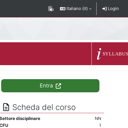
Italiano ‎(it)‎
Login
Descrizione del c
SYLLABU
Entra
Scheda del corso
Settore disciplinare
NN
CFU
1