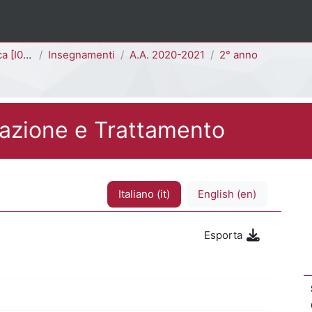
I0101D]
Insegnamenti
A.A. 2020-2021
2° anno
tazione e Trattamento
Italiano ‎(it)‎
English ‎(en)‎
Esporta