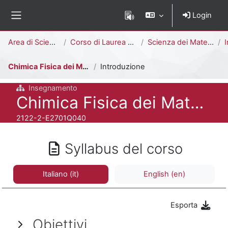
Vai al contenuto principale
Login
Pannello laterale
Percorso della pagina
Area di Scienze
Corso di Laurea Triennale
Scienza dei Materiali [E2701Q]
I
Chimica Fisica dei Materiali
Introduzione
Insegnamento
Titolo del corso
Chimica Fisica dei Materiali
Codice identificativo del corso
2122-2-E2701Q040
Syllabus del corso
Italiano ‎(it)‎
English ‎(en)‎
Esporta
Obiettivi