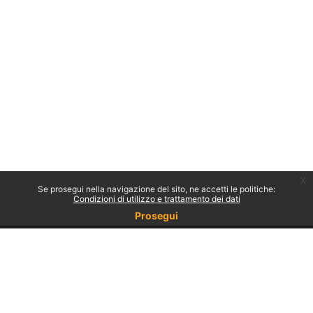
x
Se prosegui nella navigazione del sito, ne accetti le politiche:
Condizioni di utilizzo e trattamento dei dati
Prosegui
Non sei collegato.
Politiche
Ottieni l'app mobile
Passa al tema standard