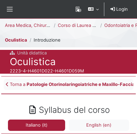
Vai al contenuto principale
Login
Pannello laterale
Percorso della pagina
Area Medica, Chirurgica e dei Servizi Clinici
Corso di Laurea Magistrale a Ciclo Unico (6 anni)
Odontoiatria e Protesi Dentaria [H4602D - H46
Oculistica
Introduzione
Unità didattica
Titolo del corso
Oculistica
Codice identificativo del corso
2223-4-H4601D022-H4601D059M
Blocchi
Torna a
Patologie Otorinolaringoiatriche e Maxillo-Faccial
Syllabus del corso
Italiano ‎(it)‎
English ‎(en)‎