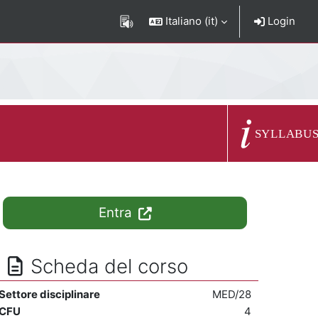
Italiano ‎(it)‎
Login
Descrizione del c
SYLLABU
Entra
Scheda del corso
Settore disciplinare
MED/28
CFU
4