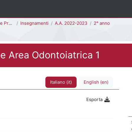
2D - H4601D]
Insegnamenti
A.A. 2022-2023
2° anno
te Area Odontoiatrica 1
Italiano ‎(it)‎
English ‎(en)‎
Esporta