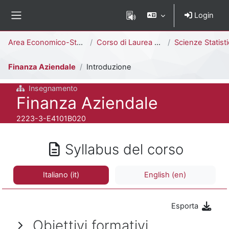
Vai al contenuto principale
Login
Pannello laterale
Percorso della pagina
Area Economico-Statistica
Corso di Laurea Triennale
Scienze Statistiche ed Economiche [E4103B - E410
Finanza Aziendale
Introduzione
Insegnamento
Titolo del corso
Finanza Aziendale
Codice identificativo del corso
2223-3-E4101B020
Syllabus del corso
Italiano ‎(it)‎
English ‎(en)‎
Esporta
Obiettivi formativi