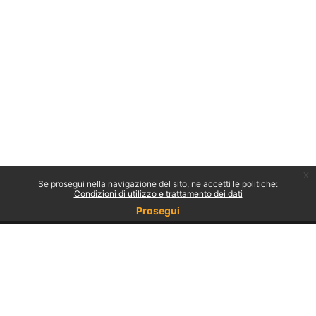
x
Se prosegui nella navigazione del sito, ne accetti le politiche:
Condizioni di utilizzo e trattamento dei dati
Prosegui
Non sei collegato.
Politiche
Ottieni l'app mobile
Passa al tema standard