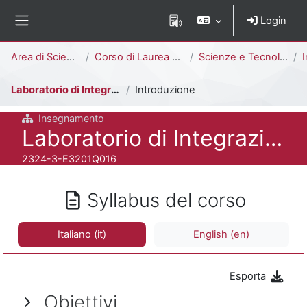
Vai al contenuto principale
Login
Pannello laterale
Percorso della pagina
Area di Scienze
Corso di Laurea Triennale
Scienze e Tecnologie per l'Ambiente [E3202Q - E3201Q]
I
Laboratorio di Integrazione II
Introduzione
Insegnamento
Titolo del corso
Laboratorio di Integrazione II
Codice identificativo del corso
2324-3-E3201Q016
Syllabus del corso
Italiano ‎(it)‎
English ‎(en)‎
Esporta
Obiettivi