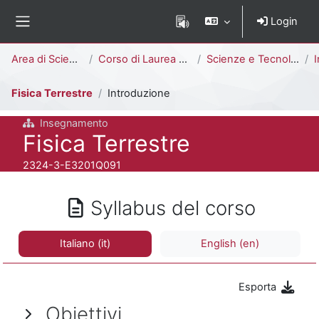
Vai al contenuto principale
Login
Pannello laterale
Percorso della pagina
Area di Scienze
Corso di Laurea Triennale
Scienze e Tecnologie per l'Ambiente [E3202Q - E3201Q]
I
Fisica Terrestre
Introduzione
Insegnamento
Titolo del corso
Fisica Terrestre
Codice identificativo del corso
2324-3-E3201Q091
Syllabus del corso
Italiano ‎(it)‎
English ‎(en)‎
Esporta
Obiettivi