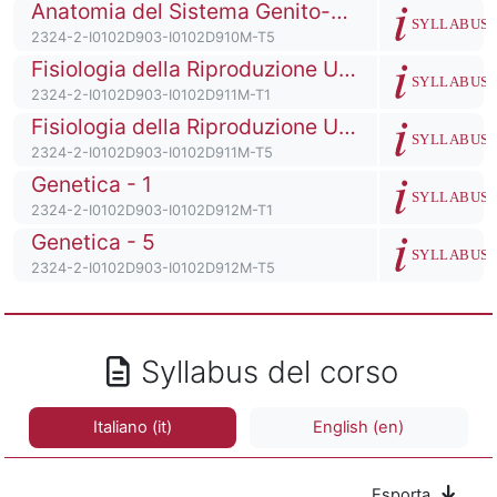
Titolo del corso
Anatomia del Sistema Genito-Riproduttivo - 5
Descrizione de
SYLLABUS
Codice identificativo del corso
2324-2-I0102D903-I0102D910M-T5
Titolo del corso
Fisiologia della Riproduzione Umana - 1
Descrizione de
SYLLABUS
Codice identificativo del corso
2324-2-I0102D903-I0102D911M-T1
Titolo del corso
Fisiologia della Riproduzione Umana - 5
Descrizione de
SYLLABUS
Codice identificativo del corso
2324-2-I0102D903-I0102D911M-T5
Titolo del corso
Genetica - 1
Descrizione de
SYLLABUS
Codice identificativo del corso
2324-2-I0102D903-I0102D912M-T1
Titolo del corso
Genetica - 5
Descrizione de
SYLLABUS
Codice identificativo del corso
2324-2-I0102D903-I0102D912M-T5
Syllabus del corso
Italiano ‎(it)‎
English ‎(en)‎
Esporta