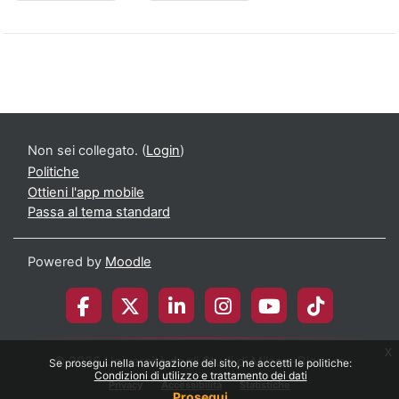
Non sei collegato. (
Login
)
Politiche
Ottieni l'app mobile
Passa al tema standard
Powered by
Moodle
x
© 2026 Università degli Studi di Milano-Bicocca
Se prosegui nella navigazione del sito, ne accetti le politiche:
Condizioni di utilizzo e trattamento dei dati
Privacy
Accessibilità
Statistiche
Prosegui