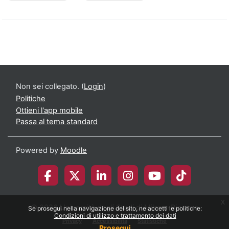
Non sei collegato. (
Login
)
Politiche
Ottieni l'app mobile
Passa al tema standard
Powered by
Moodle
x
© 2026 Università degli Studi di Milano-Bicocca
Se prosegui nella navigazione del sito, ne accetti le politiche:
Condizioni di utilizzo e trattamento dei dati
Privacy
Accessibilità
Statistiche
Prosegui