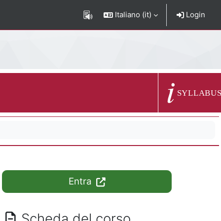
Italiano ‎(it)‎
Login
Descrizione del c
SYLLABU
Entra
Scheda del corso