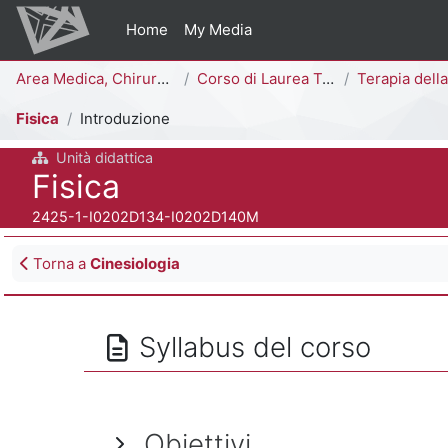
Vai al contenuto principale
Home
My Media
Percorso della pagina
Area Medica, Chirurgica e dei Servizi Clinici
Corso di Laurea Triennale
Terapia della Neuro e Psicomotricità dell'Età 
Fisica
Introduzione
Unità didattica
Titolo del corso
Fisica
Codice identificativo del corso
2425-1-I0202D134-I0202D140M
Blocchi
Torna a
Cinesiologia
Syllabus del corso
Obiettivi