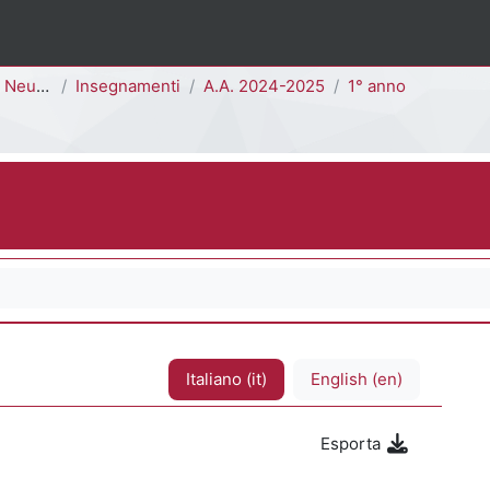
Evolutiva [I0202D]
Insegnamenti
A.A. 2024-2025
1° anno
Italiano ‎(it)‎
English ‎(en)‎
Esporta