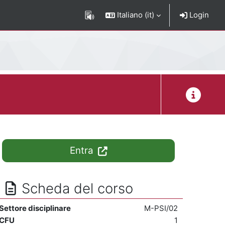
Italiano ‎(it)‎
Login
Descrizion
Entra
Scheda del corso
Settore disciplinare
M-PSI/02
CFU
1