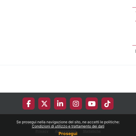
Se prosegui nella navigazione del sito, ne accetti le politiche:
© 2026 Università degli Studi di Milano-Bicocca
Condizioni di utilizzo e trattamento dei dati
Privacy
Accessibilità
Statistiche
Prosegui