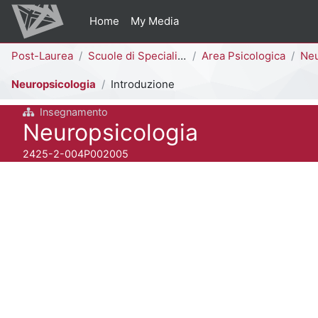
Vai al contenuto principale
Home
My Media
Percorso della pagina
Post-Laurea
Scuole di Specializzazione
Area Psicologica
Neur
Neuropsicologia
Introduzione
Insegnamento
Titolo del corso
Neuropsicologia
Codice identificativo del corso
2425-2-004P002005