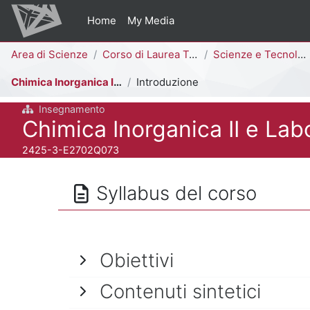
Vai al contenuto principale
Home
My Media
Percorso della pagina
Area di Scienze
Corso di Laurea Triennale
Scienze e Tecnologie Chimiche [E2703Q - E2702Q]
Chimica Inorganica II e Laboratorio
Introduzione
Insegnamento
Titolo del corso
Chimica Inorganica II e Lab
Codice identificativo del corso
2425-3-E2702Q073
Syllabus del corso
Obiettivi
Contenuti sintetici