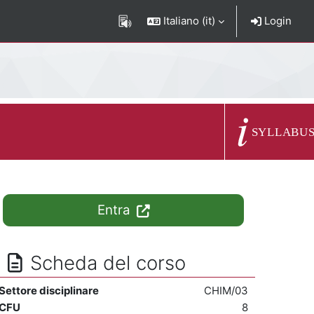
Italiano ‎(it)‎
Login
Descrizione del c
SYLLABU
Entra
Scheda del corso
Settore disciplinare
CHIM/03
CFU
8