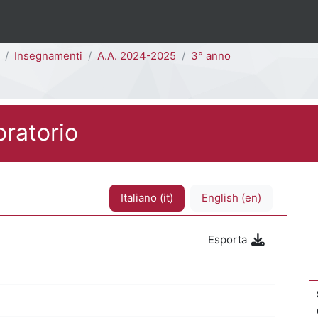
Insegnamenti
A.A. 2024-2025
3° anno
oratorio
Italiano ‎(it)‎
English ‎(en)‎
Esporta