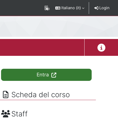
Italiano ‎(it)‎
Login
Descrizion
Entra
Scheda del corso
Staff