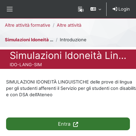
Vai al contenuto principale
Login
Pannello laterale
Percorso della pagina
Altre attività formative
Altre attività
Simulazioni Idoneità Linguistiche per Studenti con Disabilità e DSA
Introduzione
Titolo del corso
Simulazioni Idoneità Linguistiche per Studenti con Disabilità e DSA
Codice identificativo del corso
IDO-LANG-SIM
SIMULAZIONI IDONEITÀ LINGUISTICHE delle prove di lingua
per gli studenti afferenti il Servizio per gli studenti con disabilit
e con DSA dell’Ateneo
Entra