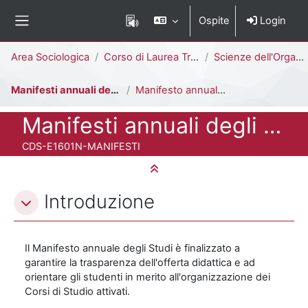
Vai al contenuto principale
Ospite
Login
Pannello laterale
Percorso della pagina
Area Sociologica
Corso di Laurea Triennale
Scienze dell'Organizzazione [E1602N - E1601N]
Manifesti annuali degli studi
Manifesto annuale degli Studi - A.A. 2026-2027
Titolo del corso
Manifesti annuali degli studi
Codice identificativo del corso
CDS-E1601N-MANIFESTI
Minimizza tutto
Schema della sezione
Introduzione
Il Manifesto annuale degli Studi è finalizzato a
garantire la trasparenza dell'offerta didattica e ad
orientare gli studenti in merito all'organizzazione dei
Corsi di Studio attivati.