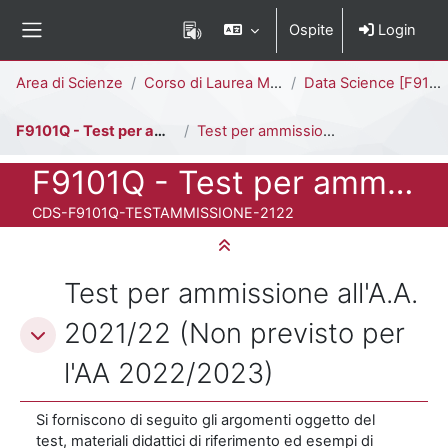
Vai al contenuto principale
Ospite
Login
Pannello laterale
Percorso della pagina
Area di Scienze
Corso di Laurea Magistrale
Data Science [F9101Q]
F9101Q - Test per ammissione A.A. 2021/22
Test per ammissione all'A.A. 2021/22 (Non previsto per l'AA 2022/2023)
Titolo del corso
F9101Q - Test per ammissione A.A. 2021/22
Codice identificativo del corso
CDS-F9101Q-TESTAMMISSIONE-2122
Minimizza tutto
Schema della sezione
Test per ammissione all'A.A.
2021/22 (Non previsto per
l'AA 2022/2023)
Si forniscono di seguito gli argomenti oggetto del
test, materiali didattici di riferimento ed esempi di